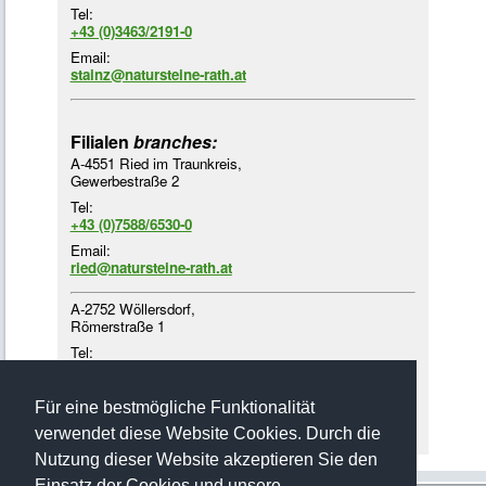
Tel:
+43 (0)3463/2191-0
Email:
stainz@natursteine-rath.at
Filialen
branches:
A-4551 Ried im Traunkreis,
Gewerbestraße 2
Tel:
+43 (0)7588/6530-0
Email:
ried@natursteine-rath.at
A-2752 Wöllersdorf,
Römerstraße 1
Tel:
+43 (0)2622/4218-3
Email:
Für eine bestmögliche Funktionalität
woellersdorf@natursteine-rath.at
verwendet diese Website Cookies. Durch die
Nutzung dieser Website akzeptieren Sie den
Einsatz der Cookies und unsere