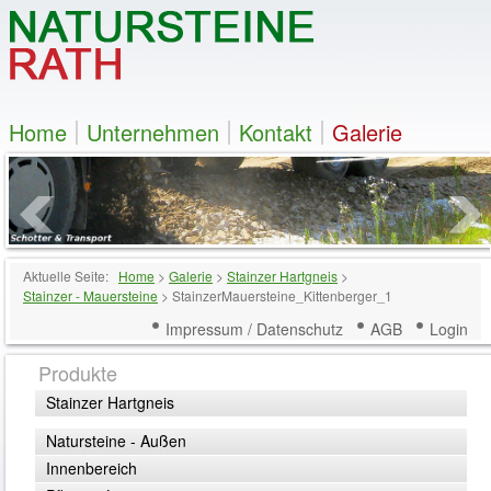
Home
Unternehmen
Kontakt
Galerie
Aktuelle Seite:
Home
>
Galerie
>
Stainzer Hartgneis
>
Stainzer - Mauersteine
>
StainzerMauersteine_Kittenberger_1
Impressum / Datenschutz
AGB
Login
Produkte
Stainzer Hartgneis
Natursteine - Außen
Innenbereich