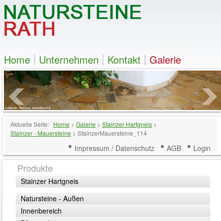
Home
Unternehmen
Kontakt
Galerie
Aktuelle Seite:
Home
>
Galerie
>
Stainzer Hartgneis
>
Stainzer - Mauersteine
>
StainzerMauersteine_114
Impressum / Datenschutz
AGB
Login
Produkte
Stainzer Hartgneis
Natursteine - Außen
Innenbereich