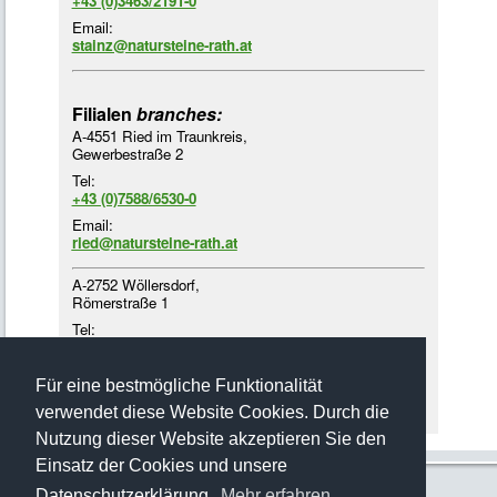
+43 (0)3463/2191-0
Email:
stainz@natursteine-rath.at
Filialen
branches:
A-4551 Ried im Traunkreis,
Gewerbestraße 2
Tel:
+43 (0)7588/6530-0
Email:
ried@natursteine-rath.at
A-2752 Wöllersdorf,
Römerstraße 1
Tel:
+43 (0)2622/4218-3
Email:
Für eine bestmögliche Funktionalität
woellersdorf@natursteine-rath.at
verwendet diese Website Cookies. Durch die
Nutzung dieser Website akzeptieren Sie den
Einsatz der Cookies und unsere
Datenschutzerklärung.
Mehr erfahren…