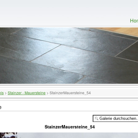
Ho
eis
>
Stainzer - Mauersteine
>
StainzerMauersteine_54
e
StainzerMauersteine_54