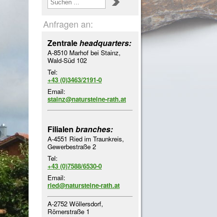
Anfragen an:
Zentrale
headquarters:
A-8510 Marhof bei Stainz,
Wald-Süd 102
Tel:
+43 (0)3463/2191-0
Email:
stainz@natursteine-rath.at
Filialen
branches:
A-4551 Ried im Traunkreis,
Gewerbestraße 2
Tel:
+43 (0)7588/6530-0
Email:
ried@natursteine-rath.at
A-2752 Wöllersdorf,
Römerstraße 1