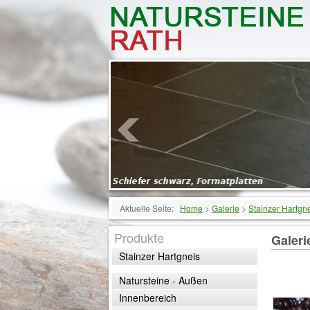
Aktuelle Seite:
Home
>
Galerie
>
Stainzer Hartgn
Produkte
Galeri
Stainzer Hartgneis
Natursteine - Außen
Innenbereich