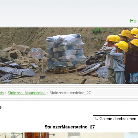
Ho
eis
>
Stainzer - Mauersteine
>
StainzerMauersteine_27
e
StainzerMauersteine_27