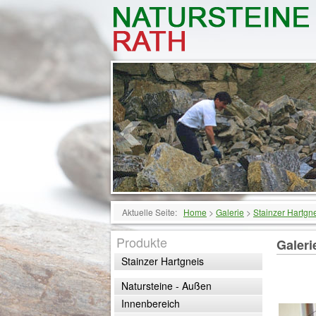
Aktuelle Seite:
Home
>
Galerie
>
Stainzer Hartgn
Produkte
Galeri
Stainzer Hartgneis
Natursteine - Außen
Innenbereich