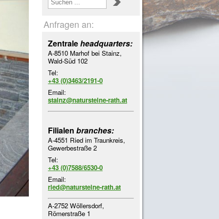
Anfragen an:
Zentrale
headquarters:
A-8510 Marhof bei Stainz,
Wald-Süd 102
Tel:
+43 (0)3463/2191-0
Email:
stainz@natursteine-rath.at
Filialen
branches:
A-4551 Ried im Traunkreis,
Gewerbestraße 2
Tel:
+43 (0)7588/6530-0
Email:
ried@natursteine-rath.at
A-2752 Wöllersdorf,
Römerstraße 1