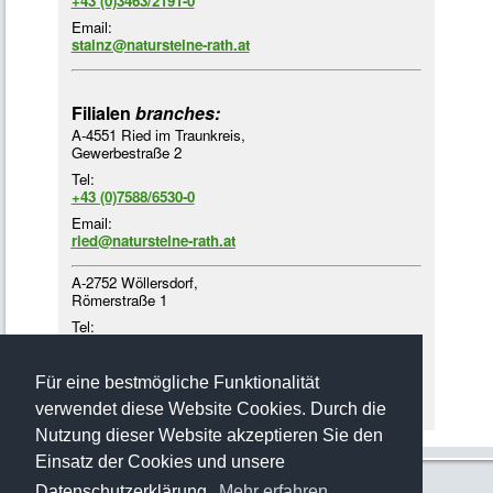
+43 (0)3463/2191-0
Email:
stainz@natursteine-rath.at
Filialen
branches:
A-4551 Ried im Traunkreis,
Gewerbestraße 2
Tel:
+43 (0)7588/6530-0
Email:
ried@natursteine-rath.at
A-2752 Wöllersdorf,
Römerstraße 1
Tel:
+43 (0)2622/4218-3
Email:
Für eine bestmögliche Funktionalität
woellersdorf@natursteine-rath.at
verwendet diese Website Cookies. Durch die
Nutzung dieser Website akzeptieren Sie den
Einsatz der Cookies und unsere
Datenschutzerklärung.
Mehr erfahren…