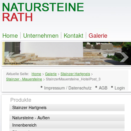
Home
Unternehmen
Kontakt
Galerie
Aktuelle Seite:
Home
>
Galerie
>
Stainzer Hartgneis
>
Stainzer - Mauersteine
>
StainzerMauersteine_HotelPost_3
Impressum / Datenschutz
AGB
Login
Produkte
Stainzer Hartgneis
Natursteine - Außen
Innenbereich