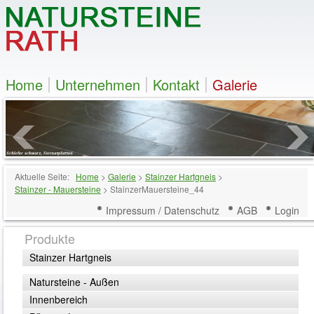
Home
Unternehmen
Kontakt
Galerie
Aktuelle Seite:
Home
>
Galerie
>
Stainzer Hartgneis
>
Stainzer - Mauersteine
>
StainzerMauersteine_44
Impressum / Datenschutz
AGB
Login
Produkte
Stainzer Hartgneis
Natursteine - Außen
Innenbereich