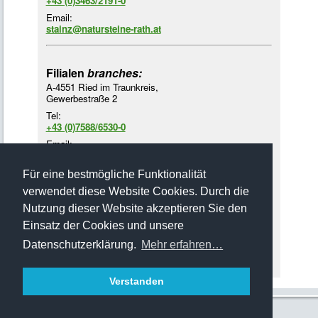
+43 (0)3463/2191-0
Email:
stainz@natursteine-rath.at
Filialen
branches:
A-4551 Ried im Traunkreis,
Gewerbestraße 2
Tel:
+43 (0)7588/6530-0
Email:
ried@natursteine-rath.at
Für eine bestmögliche Funktionalität
A-2752 Wöllersdorf,
verwendet diese Website Cookies. Durch die
Römerstraße 1
Nutzung dieser Website akzeptieren Sie den
Tel:
+43 (0)2622/4218-3
Einsatz der Cookies und unsere
Email:
Datenschutzerklärung.
Mehr erfahren…
woellersdorf@natursteine-rath.at
Verstanden