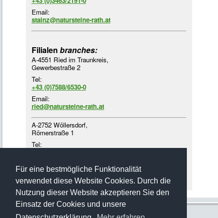
+43 (0)3463/2191-0
Email:
stainz@natursteine-rath.at
Filialen
branches:
A-4551 Ried im Traunkreis,
Gewerbestraße 2
Tel:
+43 (0)7588/6530-0
Email:
ried@natursteine-rath.at
A-2752 Wöllersdorf,
Römerstraße 1
Tel:
+43 (0)2622/4218-3
Email:
Für eine bestmögliche Funktionalität
woellersdorf@natursteine-rath.at
verwendet diese Website Cookies. Durch die
Nutzung dieser Website akzeptieren Sie den
Einsatz der Cookies und unsere
Datenschutzerklärung.
Mehr erfahren…