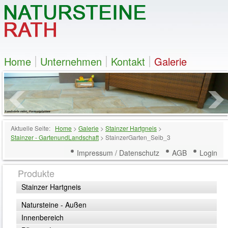
Home
Unternehmen
Kontakt
Galerie
Aktuelle Seite:
Home
>
Galerie
>
Stainzer Hartgneis
>
Stainzer - GartenundLandschaft
>
StainzerGarten_Seib_3
Impressum / Datenschutz
AGB
Login
Produkte
Stainzer Hartgneis
Natursteine - Außen
Innenbereich