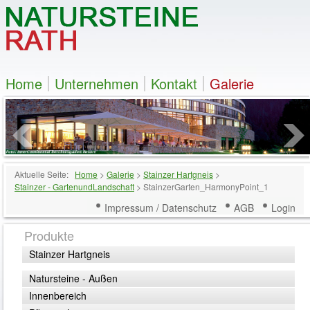
Home
Unternehmen
Kontakt
Galerie
Aktuelle Seite:
Home
>
Galerie
>
Stainzer Hartgneis
>
Stainzer - GartenundLandschaft
>
StainzerGarten_HarmonyPoint_1
Impressum / Datenschutz
AGB
Login
Produkte
Stainzer Hartgneis
Natursteine - Außen
Innenbereich