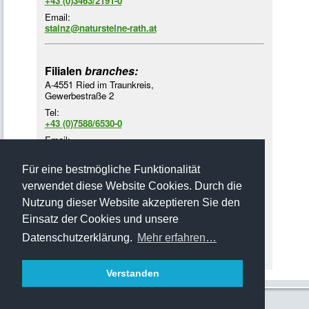
+43 (0)3463/2191-0
Email:
stainz@natursteine-rath.at
Filialen
branches:
A-4551 Ried im Traunkreis,
Gewerbestraße 2
Tel:
+43 (0)7588/6530-0
Email:
ried@natursteine-rath.at
Für eine bestmögliche Funktionalität
A-2752 Wöllersdorf,
verwendet diese Website Cookies. Durch die
Römerstraße 1
Nutzung dieser Website akzeptieren Sie den
Tel:
+43 (0)2622/4218-3
Einsatz der Cookies und unsere
Email:
Datenschutzerklärung.
Mehr erfahren…
woellersdorf@natursteine-rath.at
Verstanden