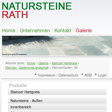
Home
Unternehmen
Kontakt
Galerie
Aktuelle Seite:
Home
>
Galerie
>
Stainzer Hartgneis
>
Stainzer - GartenundLandschaft
>
StainzerGarten_38
Impressum / Datenschutz
AGB
Login
Produkte
Stainzer Hartgneis
Natursteine - Außen
Innenbereich