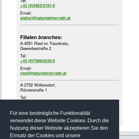
Tel:
+43 (0)3463/2191-0
Email:
stainz@natursteine-rath.at
Filialen
branches:
A-4551 Ried im Traunkreis,
Gewerbestraße 2
Tel:
+43 (0)7588/6530-0
Email:
ried@natursteine-rath.at
A-2752 Wöllersdorf,
Römerstraße 1
Tel:
+43 (0)2622/4218-3
Email:
Für eine bestmögliche Funktionalität
woellersdorf@natursteine-rath.at
verwendet diese Website Cookies. Durch die
Nutzung dieser Website akzeptieren Sie den
Einsatz der Cookies und unsere