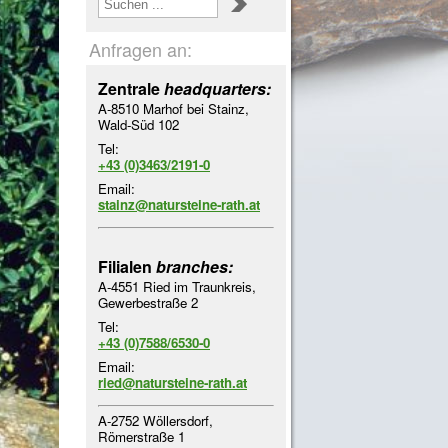
Anfragen an:
Zentrale
headquarters:
A-8510 Marhof bei Stainz,
Wald-Süd 102
Tel:
+43 (0)3463/2191-0
Email:
stainz@natursteine-rath.at
Filialen
branches:
A-4551 Ried im Traunkreis,
Gewerbestraße 2
Tel:
+43 (0)7588/6530-0
Email:
ried@natursteine-rath.at
A-2752 Wöllersdorf,
Römerstraße 1