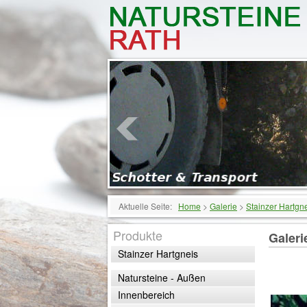
Aktuelle Seite:
Home
>
Galerie
>
Stainzer Hartgn
Produkte
Galeri
Stainzer Hartgneis
Natursteine - Außen
Innenbereich