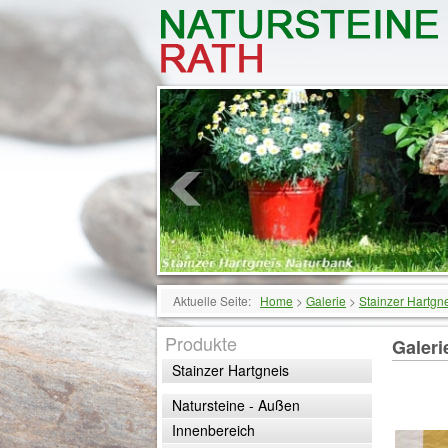
Aktuelle Seite:
Home
>
Galerie
>
Stainzer Hartgn
Produkte
Galeri
Stainzer Hartgneis
Natursteine - Außen
Innenbereich