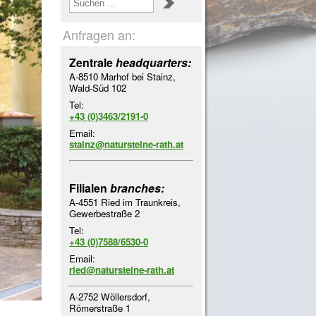
Anfragen an:
Zentrale
headquarters:
A-8510 Marhof bei Stainz,
Wald-Süd 102
Tel:
+43 (0)3463/2191-0
Email:
stainz@natursteine-rath.at
Filialen
branches:
A-4551 Ried im Traunkreis,
Gewerbestraße 2
Tel:
+43 (0)7588/6530-0
Email:
ried@natursteine-rath.at
A-2752 Wöllersdorf,
Römerstraße 1