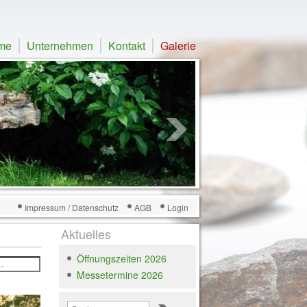
me
Unternehmen
Kontakt
Galerie
Impressum / Datenschutz
AGB
Login
Aktuelles
Öffnungszeiten 2026
Messetermine 2026