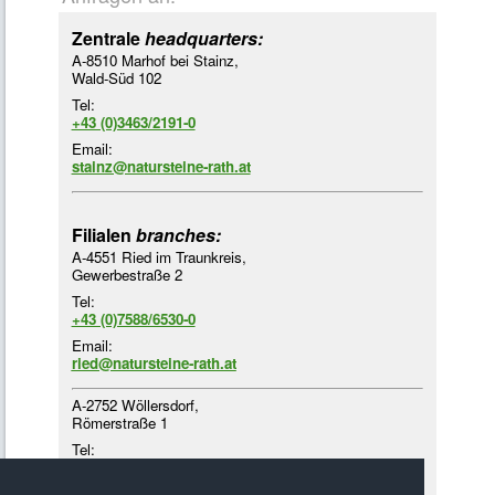
Zentrale
headquarters:
A-8510 Marhof bei Stainz,
Wald-Süd 102
Tel:
+43 (0)3463/2191-0
Email:
stainz@natursteine-rath.at
Filialen
branches:
A-4551 Ried im Traunkreis,
Gewerbestraße 2
Tel:
+43 (0)7588/6530-0
Email:
ried@natursteine-rath.at
A-2752 Wöllersdorf,
Römerstraße 1
Tel:
+43 (0)2622/4218-3
Email: