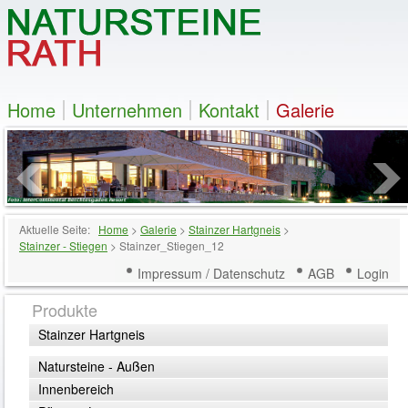
Home
Unternehmen
Kontakt
Galerie
Aktuelle Seite:
Home
>
Galerie
>
Stainzer Hartgneis
>
Stainzer - Stiegen
>
Stainzer_Stiegen_12
Impressum / Datenschutz
AGB
Login
Produkte
Stainzer Hartgneis
Natursteine - Außen
Innenbereich