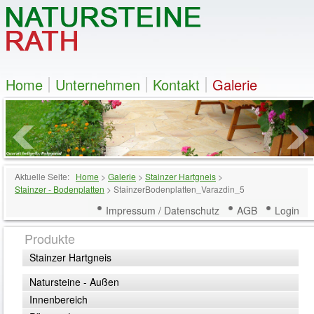
Home
Unternehmen
Kontakt
Galerie
Aktuelle Seite:
Home
>
Galerie
>
Stainzer Hartgneis
>
Stainzer - Bodenplatten
>
StainzerBodenplatten_Varazdin_5
Impressum / Datenschutz
AGB
Login
Produkte
Stainzer Hartgneis
Natursteine - Außen
Innenbereich