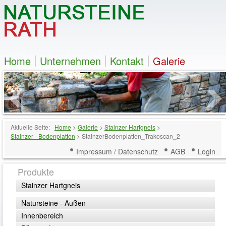
Home
Unternehmen
Kontakt
Galerie
Aktuelle Seite:
Home
>
Galerie
>
Stainzer Hartgneis
>
Stainzer - Bodenplatten
>
StainzerBodenplatten_Trakoscan_2
Impressum / Datenschutz
AGB
Login
Produkte
Stainzer Hartgneis
Natursteine - Außen
Innenbereich