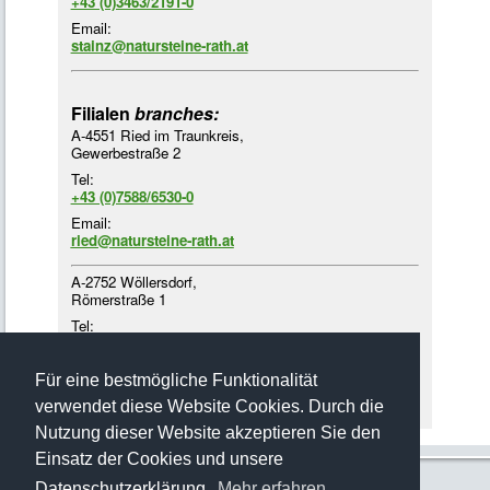
+43 (0)3463/2191-0
Email:
stainz@natursteine-rath.at
Filialen
branches:
A-4551 Ried im Traunkreis,
Gewerbestraße 2
Tel:
+43 (0)7588/6530-0
Email:
ried@natursteine-rath.at
A-2752 Wöllersdorf,
Römerstraße 1
Tel:
+43 (0)2622/4218-3
Email:
Für eine bestmögliche Funktionalität
woellersdorf@natursteine-rath.at
verwendet diese Website Cookies. Durch die
Nutzung dieser Website akzeptieren Sie den
Einsatz der Cookies und unsere
Datenschutzerklärung.
Mehr erfahren…