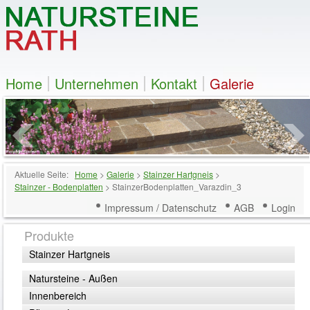
Home
Unternehmen
Kontakt
Galerie
Aktuelle Seite:
Home
>
Galerie
>
Stainzer Hartgneis
>
Stainzer - Bodenplatten
>
StainzerBodenplatten_Varazdin_3
Impressum / Datenschutz
AGB
Login
Produkte
Stainzer Hartgneis
Natursteine - Außen
Innenbereich