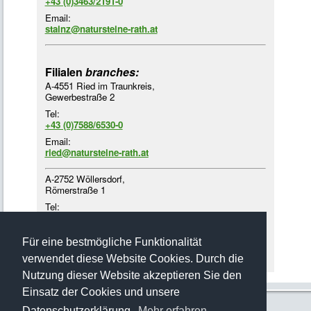
+43 (0)3463/2191-0
Email:
stainz@natursteine-rath.at
Filialen
branches:
A-4551 Ried im Traunkreis,
Gewerbestraße 2
Tel:
+43 (0)7588/6530-0
Email:
ried@natursteine-rath.at
A-2752 Wöllersdorf,
Römerstraße 1
Tel:
+43 (0)2622/4218-3
Email:
Für eine bestmögliche Funktionalität
woellersdorf@natursteine-rath.at
verwendet diese Website Cookies. Durch die
Nutzung dieser Website akzeptieren Sie den
Einsatz der Cookies und unsere
Datenschutzerklärung.
Mehr erfahren…