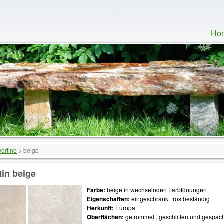
Ho
vertine
>
beige
tin beige
Farbe:
beige in wechselnden Farbtönungen
Eigenschaften:
eingeschränkt frostbeständig
Herkunft:
Europa
Oberflächen:
getrommelt, geschliffen und gespach