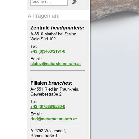
Anfragen an:
Zentrale
headquarters:
A-8510 Marhof bei Stainz,
Wald-Süd 102
Tel:
+43 (0)3463/2191-0
Email:
stainz@natursteine-rath.at
Filialen
branches:
A-4551 Ried im Traunkreis,
Gewerbestraße 2
Tel:
+43 (0)7588/6530-0
Email:
ried@natursteine-rath.at
A-2752 Wöllersdorf,
Römerstraße 1