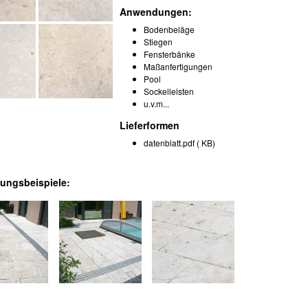
Anwendungen:
Bodenbeläge
Stiegen
Fensterbänke
Maßanfertigungen
Pool
Sockelleisten
u.v.m...
Lieferformen
datenblatt.pdf ( KB)
ngsbeispiele:
Loading ...