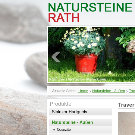
Aktuelle Seite:
Home
>
Natursteine - Außen
>
Tra
Produkte
Traver
Stainzer Hartgneis
Natursteine - Außen
Quarzite