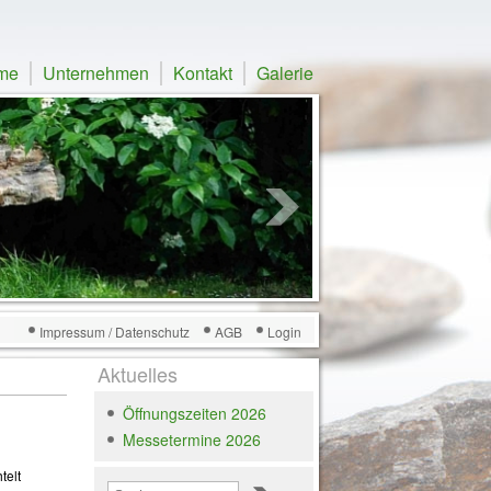
me
Unternehmen
Kontakt
Galerie
Impressum / Datenschutz
AGB
Login
Aktuelles
Öffnungszeiten 2026
Messetermine 2026
telt