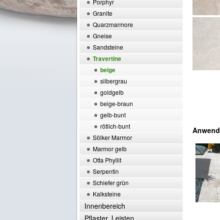
Porphyr
Granite
Quarzmarmore
Gneise
Sandsteine
Travertine
beige
silbergrau
goldgelb
beige-braun
gelb-bunt
rötlich-bunt
Anwendu
Sölker Marmor
Marmor gelb
Otta Phyllit
Serpentin
Schiefer grün
Kalksteine
Innenbereich
Pflaster, Leisten