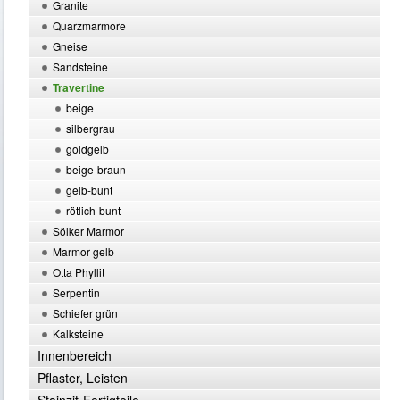
Granite
Quarzmarmore
Gneise
Sandsteine
Travertine
beige
silbergrau
goldgelb
beige-braun
gelb-bunt
rötlich-bunt
Sölker Marmor
Marmor gelb
Otta Phyllit
Serpentin
Schiefer grün
Kalksteine
Innenbereich
Pflaster, Leisten