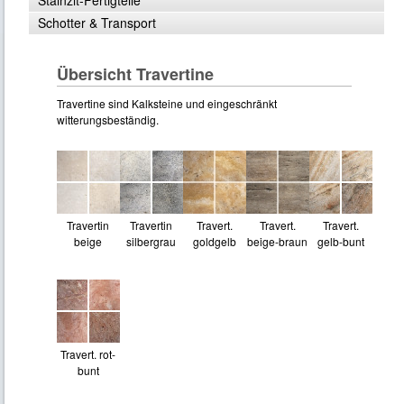
Stainzit-Fertigteile
Schotter & Transport
Übersicht Travertine
Travertine sind Kalksteine und eingeschränkt
witterungsbeständig.
Travertin
Travertin
Travert.
Travert.
Travert.
beige
silbergrau
goldgelb
beige-braun
gelb-bunt
Travert. rot-
bunt