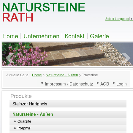
Select Language
▼
Home
Unternehmen
Kontakt
Galerie
Aktuelle Seite:
Home
>
Natursteine - Außen
>
Travertine
Impressum / Datenschutz
AGB
Login
Produkte
Stainzer Hartgneis
Natursteine - Außen
Quarzite
Porphyr