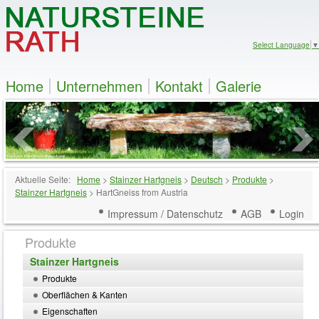
Select Language
▼
Home
Unternehmen
Kontakt
Galerie
Aktuelle Seite:
Home
>
Stainzer Hartgneis
>
Deutsch
>
Produkte
>
Stainzer Hartgneis
>
HartGneiss from Austria
Impressum / Datenschutz
AGB
Login
Produkte
Stainzer Hartgneis
Produkte
Oberflächen & Kanten
Eigenschaften