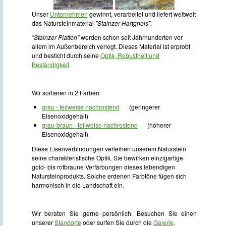
Unser
Unternehmen
gewinnt, verarbeitet und liefert weltweit
das Natursteinmaterial
"Stainzer Hartgneis"
.
"Stainzer Platten"
werden schon seit Jahrhunderten vor
allem im Außenbereich verlegt. Dieses Material ist erprobt
und besticht durch seine
Optik, Robustheit und
Beständigkeit
.
Wir sortieren in 2 Farben:
grau - teilweise nachrostend
(geringerer
Eisenoxidgehalt)
grau-braun - teilweise nachrostend
(höherer
Eisenoxidgehalt)
Diese Eisenverbindungen verleihen unserem Naturstein
seine charakteristische Optik. Sie bewirken einzigartige
gold- bis rotbraune Verfärbungen dieses lebendigen
Natursteinprodukts. Solche erdenen Farbtöne fügen sich
harmonisch in die Landschaft ein.
Wir beraten Sie gerne persönlich. Besuchen Sie einen
unserer
Standorte
oder surfen Sie durch die
Galerie
.